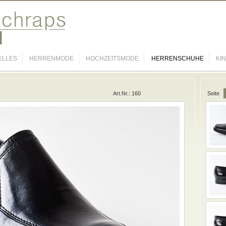
ELLES
HERRENMODE
HOCHZEITSMODE
HERRENSCHUHE
KI
Art.Nr.: 160
Seite