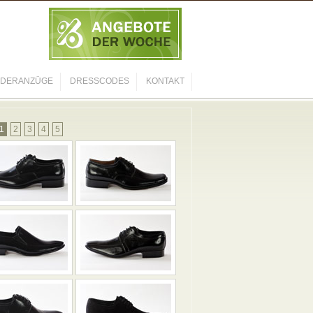
NDERANZÜGE
DRESSCODES
KONTAKT
1
2
3
4
5